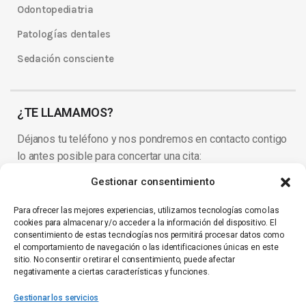
Odontopediatria
Patologías dentales
Sedación consciente
¿TE LLAMAMOS?
Déjanos tu teléfono y nos pondremos en contacto contigo
lo antes posible para concertar una cita:
Gestionar consentimiento
Para ofrecer las mejores experiencias, utilizamos tecnologías como las
He leído y acepto la
política de privacidad
.
cookies para almacenar y/o acceder a la información del dispositivo. El
Responsable de los datos
: Implantes Velázquez, SL.
Finalidad de
consentimiento de estas tecnologías nos permitirá procesar datos como
el comportamiento de navegación o las identificaciones únicas en este
los datos
: Contacto telefónico para concertar cita.
Almacenamiento
sitio. No consentir o retirar el consentimiento, puede afectar
de los datos
: Base de datos interna.
Derechos
: En cualquier
negativamente a ciertas características y funciones.
momento podrá solicitarnos la eliminación de sus datos directamente
Gestionar los servicios
en la clínica.