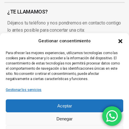
¿TE LLAMAMOS?
Déjanos tu teléfono y nos pondremos en contacto contigo
lo antes posible para concertar una cita:
Gestionar consentimiento
Para ofrecer las mejores experiencias, utilizamos tecnologías como las
He leído y acepto la
política de privacidad
.
cookies para almacenar y/o acceder a la información del dispositivo. El
Responsable de los datos
: Implantes Velázquez, SL.
Finalidad de
consentimiento de estas tecnologías nos permitirá procesar datos como
el comportamiento de navegación o las identificaciones únicas en este
los datos
: Contacto telefónico para concertar cita.
Almacenamiento
sitio. No consentir o retirar el consentimiento, puede afectar
de los datos
: Base de datos interna.
Derechos
: En cualquier
negativamente a ciertas características y funciones.
momento podrá solicitarnos la eliminación de sus datos directamente
Gestionar los servicios
en la clínica.
Aceptar
Denegar